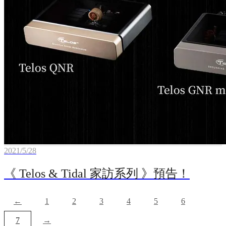
2021/5/28
《 Telos & Tidal 家訪系列 》預告！
←
1
2
3
4
5
6
7
→