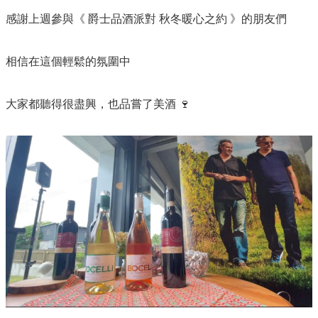
感謝上週參與《 爵士品酒派對 秋冬暖心之約 》的朋友們​
相信在這個輕鬆的氛圍中​
大家都聽得很盡興，也品嘗了美酒 🍷​