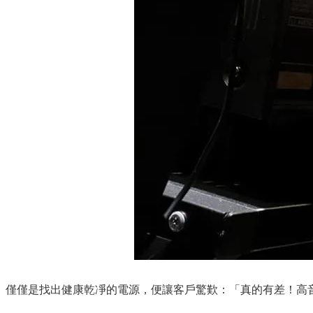
僅僅是找出健康乾凈的電源，便讓客戶驚歎：「真的有差！高