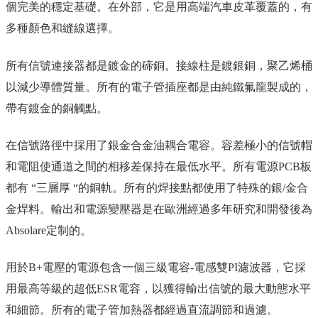
個完美的穩定基礎。在外部，它是用高端汽車皮革覆蓋的，有
多種顏色和縫線選擇。
所有信號連接器都是鍍金的碲銅。接線柱是鍍銀銅，聚乙烯桶
以減少導體質量。所有的電子管插座都是由純鐵氟龍製成的，
帶有鍍金的銅觸點。
在信號路徑中採用了銀金合金油耦合電容。容差極小的信號帽
和電阻使通道之間的相移差保持在最低水平。所有電源PCB板
都有 “三層厚 “的銅軌。所有的焊接點都使用了特殊的銀/金合
金焊料。輸出和電源變壓器是在歐洲經過多年研究和開發後為
Absolare定制的。
用於B+電壓的電源包含一個三級電容-電感雙PI濾波器，它採
用最高等級的超低ESR電容，以獲得輸出信號的最大動態水平
和細節。所有的電子管加熱器都經過直流調節和過濾。