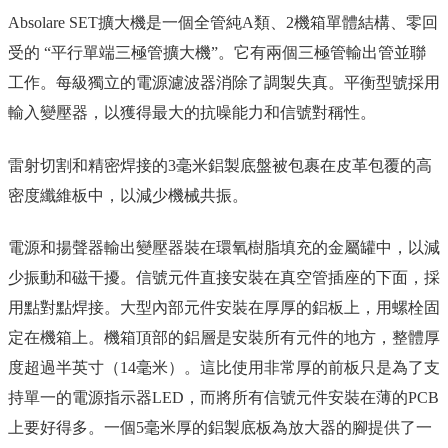
Absolare SET擴大機是一個全管純A類、2機箱單體結構、零回
受的 “平行單端三極管擴大機”。它有兩個三極管輸出管並聯
工作。每級獨立的電源濾波器消除了調製失真。平衡型號採用
輸入變壓器，以獲得最大的抗噪能力和信號對稱性。
雷射切割和精密焊接的3毫米鋁製底盤被包裹在皮革包覆的高
密度纖維板中，以減少機械共振。
電源和揚聲器輸出變壓器裝在環氧樹脂填充的金屬罐中，以減
少振動和磁干擾。信號元件直接安裝在真空管插座的下面，採
用點對點焊接。大型內部元件安裝在厚厚的鋁板上，用螺栓固
定在機箱上。機箱頂部的鋁層是安裝所有元件的地方，整體厚
度超過半英寸（14毫米）。這比使用非常厚的前板只是為了支
持單一的電源指示器LED，而將所有信號元件安裝在薄的PCB
上要好得多。一個5毫米厚的鋁製底板為放大器的腳提供了一