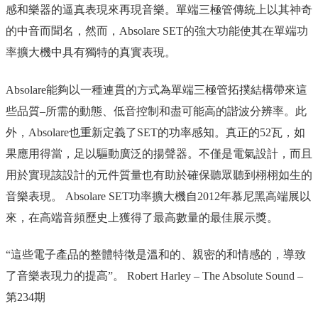
感和樂器的逼真表現來再現音樂。單端三極管傳統上以其神奇
的中音而聞名，然而，Absolare SET的強大功能使其在單端功
率擴大機中具有獨特的真實表現。
Absolare能夠以一種連貫的方式為單端三極管拓撲結構帶來這
些品質–所需的動態、低音控制和盡可能高的諧波分辨率。此
外，Absolare也重新定義了SET的功率感知。真正的52瓦，如
果應用得當，足以驅動廣泛的揚聲器。不僅是電氣設計，而且
用於實現該設計的元件質量也有助於確保聽眾聽到栩栩如生的
音樂表現。 Absolare SET功率擴大機自2012年慕尼黑高端展以
來，在高端音頻歷史上獲得了最高數量的最佳展示獎。
“這些電子產品的整體特徵是溫和的、親密的和情感的，導致
了音樂表現力的提高”。 Robert Harley – The Absolute Sound –
第234期