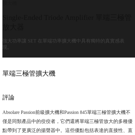
擴大機
Single-Ended Triode Amplifier 單端三極管
放大器
強大功率讓 SET 在單端功率擴大機中具有獨特的真實感表
現。
單端三極管擴大機
評論
Absolare Passion前級擴大機和Passion 845單端三極管擴大機不
僅是同類產品中的佼佼者，它們還將單端三極管放大的多種優
點帶到了更廣泛的揚聲器中。這些優點包括表達的直接性、直